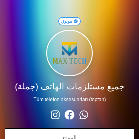
موثوق
جميع مستلزمات الهاتف (جملة)
Tüm telefon aksesuarları (toptan)
الموقع